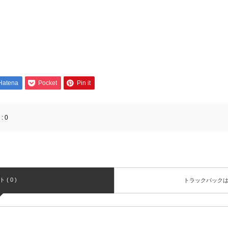
Hatena
Pocket
Pin it
:
0
( 0 )
トラックバック