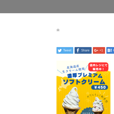
Tweet
Share
+1