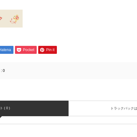
Hatena
Pocket
Pin it
:
0
( 0 )
トラックバック