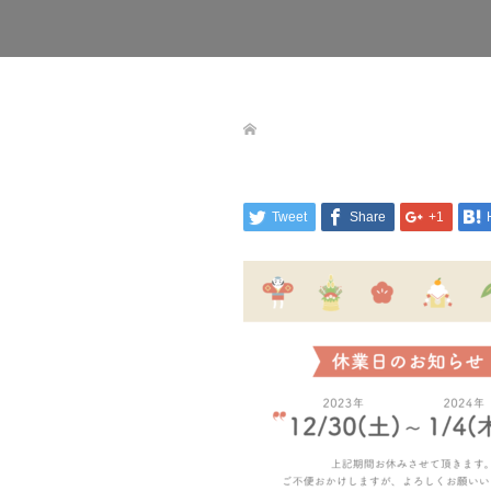
Tweet
Share
+1