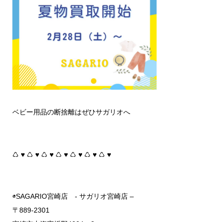
ベビー用品の断捨離はぜひサガリオへ
♺ ♥︎ ♺ ♥︎ ♺ ♥︎ ♺ ♥︎ ♺ ♥︎ ♺ ♥︎ ♺ ♥︎
◉SAGARIO宮崎店 - サガリオ宮崎店 –
〒889-2301