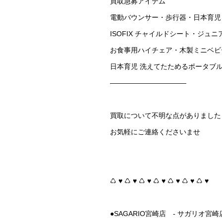
買取急募アイテム ︎
電動バウンサー・歩行器・日本育児
ISOFIX チャイルドシート・ジュニ
お食事用ハイチェア・木製ミニベビ
日本育児 洗えてたためるポータブ
———————————
買取について不明な点がありました
お気軽にご連絡くださいませ
♺ ♥︎ ♺ ♥︎ ♺ ♥︎ ♺ ♥︎ ♺ ♥︎ ♺ ♥︎ ♺ ♥︎
●SAGARIO宮崎店 - サガリオ宮崎店