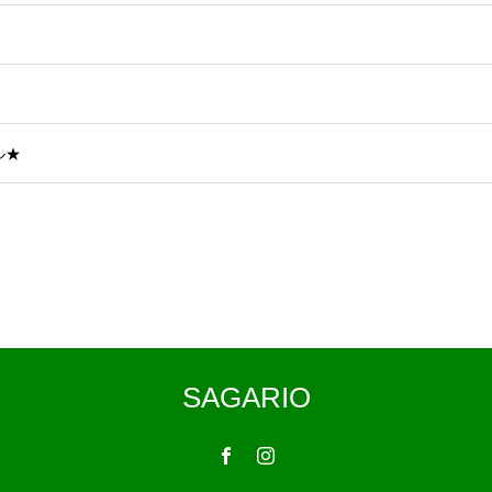
ル★
SAGARIO