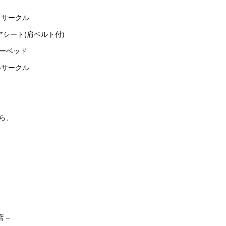
 サークル
アシート(肩ベルト付)
ーベッド
ルサークル
ら、
 –