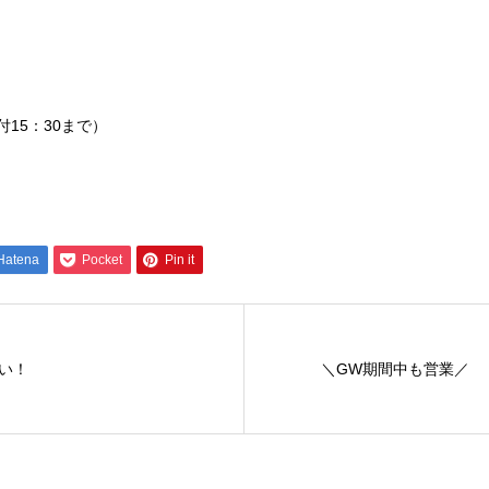
付15：30まで）
Hatena
Pocket
Pin it
い！
＼GW期間中も営業／