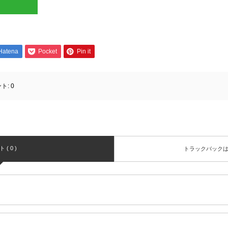
Hatena
Pocket
Pin it
ト:
0
( 0 )
トラックバック