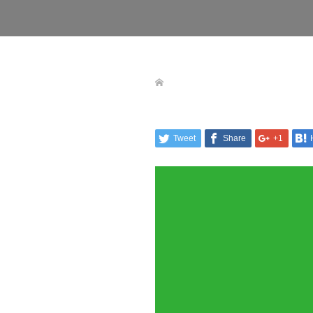
Tweet
Share
+1